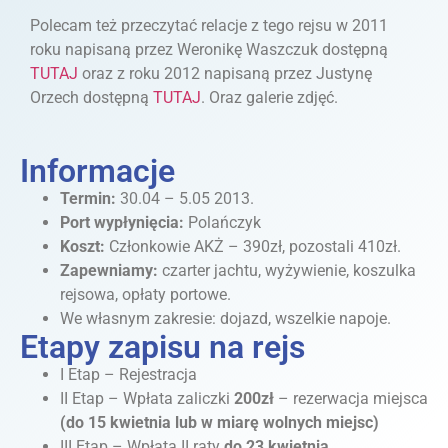
Polecam też przeczytać relacje z tego rejsu w 2011
roku napisaną przez Weronikę Waszczuk dostępną
TUTAJ
oraz z roku 2012 napisaną przez Justynę
Orzech dostępną
TUTAJ
. Oraz galerie zdjęć.
Informacje
Termin:
30.04 – 5.05 2013.
Port wypłynięcia:
Polańczyk
Koszt:
Członkowie AKŻ – 390zł, pozostali 410zł.
Zapewniamy:
czarter jachtu, wyżywienie, koszulka
rejsowa, opłaty portowe.
We własnym zakresie: dojazd, wszelkie napoje.
Etapy zapisu na rejs
I Etap – Rejestracja
II Etap – Wpłata zaliczki
200zł
– rezerwacja miejsca
(do 15 kwietnia lub w miarę wolnych miejsc)
III Etap – Wpłata II raty
do 23 kwietnia