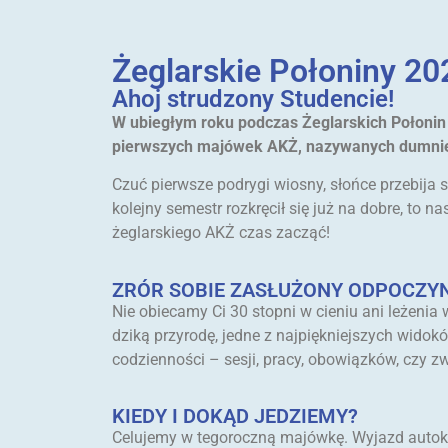
Żeglarskie Połoniny 20
Ahoj strudzony Studencie!
W ubiegłym roku podczas Żeglarskich Połonin
pierwszych majówek AKŻ, nazywanych dumnie 
Czuć pierwsze podrygi wiosny, słońce przebija 
kolejny semestr rozkręcił się już na dobre, to
żeglarskiego AKŻ czas zacząć!
ZRÓR SOBIE ZASŁUŻONY ODPOCZY
Nie obiecamy Ci 30 stopni w cieniu ani leżenia
dziką przyrodę, jedne z najpiękniejszych wido
codzienności – sesji, pracy, obowiązków, czy zw
KIEDY I DOKĄD JEDZIEMY?
Celujemy w tegoroczną majówkę. Wyjazd autoka