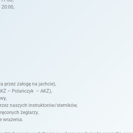
 20:00,
przez załogę na jachcie),
 AKŻ – Polańczyk – AKŻ),
wy,
rzez naszych instruktorów/sterników,
ręconych żeglarzy,
e wrażenia.