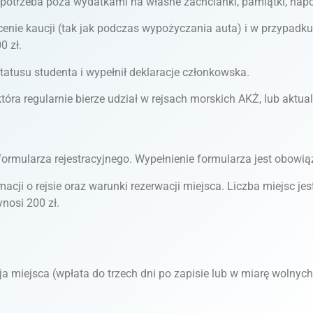
otrzeba poza wydatkami na własne zachcianki, pamiątki, napoje
nie kaucji (tak jak podczas wypożyczania auta) i w przypadku
0 zł.
statusu studenta i wypełnił deklaracje członkowska.
ra regularnie bierze udział w rejsach morskich AKŻ, lub aktualn
rmularza rejestracyjnego. Wypełnienie formularza jest obowią
ji o rejsie oraz warunki rezerwacji miejsca. Liczba miejsc jes
ynosi 200 zł.
cja miejsca (wpłata do trzech dni po zapisie lub w miarę wolnych