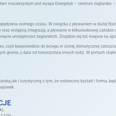
portem macierzystym jest wyspa Energetyk – centrum żeglarsko
ędzenia wolnego czasu. W związku z pływaniem w dużej flocie
 oraz wstępną integrację, a pływanie w kilkuosobowej załodze
ięcie umiejętności żeglarskich. Znajdzie się też miejsce na spok
 czyli bezpośrednio do brzegu w cichej, klimatycznej zatoczce, 
ym gronie, z dala od towarzystwa innych ludzi. W portach chęt
rską jak i turystyczną z tym, że ostateczny kształt i forma, bę
majówek.
CJE
k),
 17:00,