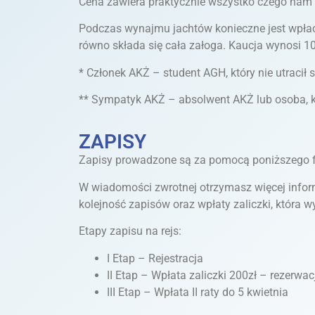
Cena zawiera praktycznie wszystko czego nam p
Podczas wynajmu jachtów konieczne jest wpłace
równo składa się cała załoga. Kaucja wynosi 10
* Członek AKŻ – student AGH, który nie utracił 
** Sympatyk AKŻ – absolwent AKŻ lub osoba, któ
ZAPISY
Zapisy prowadzone są za pomocą poniższego fo
W wiadomości zwrotnej otrzymasz więcej informac
kolejność zapisów oraz wpłaty zaliczki, która w
Etapy zapisu na rejs:
I Etap – Rejestracja
II Etap – Wpłata zaliczki 200zł – rezerwa
III Etap – Wpłata II raty do 5 kwietnia