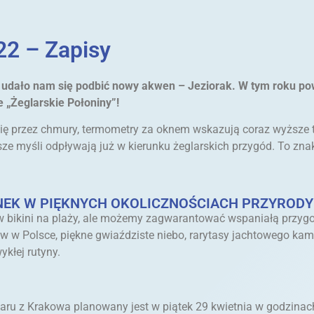
22 – Zapisy
 udało nam się podbić nowy akwen – Jeziorak. W tym roku po
„Żeglarskie Połoniny”!
się przez chmury, termometry za oknem wskazują coraz wyższe te
 nasze myśli odpływają już w kierunku żeglarskich przygód. To 
NEK W PIĘKNYCH OKOLICZNOŚCIACH PRZYRODY
 w bikini na plaży, ale możemy zagwarantować wspaniałą przygo
ków w Polsce, piękne gwiaździste niebo, rarytasy jachtowego k
ykłej rutyny.
ru z Krakowa planowany jest w piątek 29 kwietnia w godzina