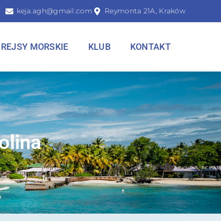
keja.agh@gmail.com
Reymonta 21A, Kraków
REJSY MORSKIE
KLUB
KONTAKT
olina