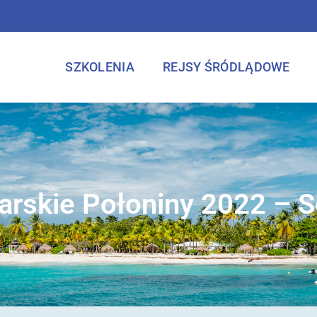
SZKOLENIA
REJSY ŚRÓDLĄDOWE
arskie Połoniny 2022 – S