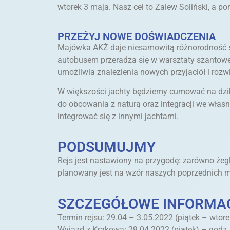
wtorek 3 maja. Nasz cel to Zalew Soliński, a 
PRZEŻYJ NOWE DOŚWIADCZENIA
Majówka AKŻ daje niesamowitą różnorodność sp
autobusem przeradza się w warsztaty szantowe
umożliwia znalezienia nowych przyjaciół i rozwin
W większości jachty będziemy cumować na dziko,
do obcowania z naturą oraz integracji we własn
integrować się z innymi jachtami.
PODSUMUJMY
Rejs jest nastawiony na przygodę: zarówno żegla
planowany jest na wzór naszych poprzednich 
SZCZEGÓŁOWE INFORMA
Termin rejsu: 29.04 – 3.05.2022 (piątek – wtore
Wyjazd z Krakowa: 29.04.2022 (piątek) – godz.